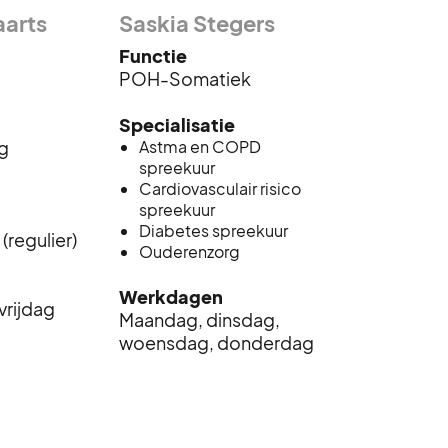
aarts
Saskia Stegers
Functie
POH-Somatiek
Specialisatie
g
Astma en COPD
spreekuur
Cardiovasculair risico
spreekuur
Diabetes spreekuur
(regulier)
Ouderenzorg
Werkdagen
vrijdag
Maandag, dinsdag,
woensdag, donderdag