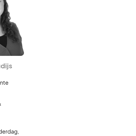
dijs
ente
&
derdag,