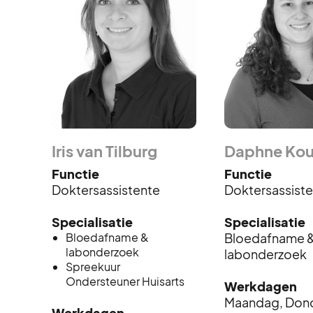
Iris van Tilburg
Daphne Kou
Functie
Functie
Doktersassistente
Doktersassist
Specialisatie
Specialisatie
Bloedafname &
Bloedafname 
labonderzoek
labonderzoek
Spreekuur
Ondersteuner Huisarts
Werkdagen
Maandag, Don
Werkdagen