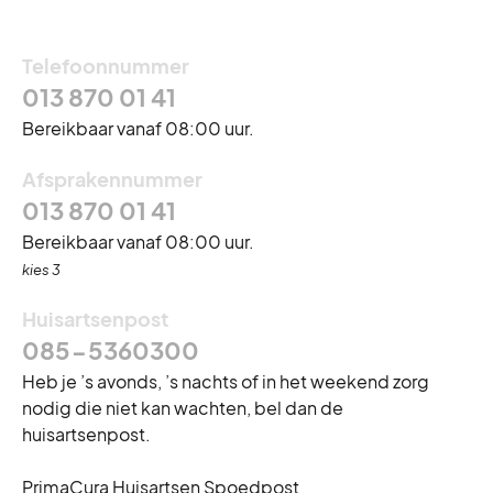
Huisartsenpraktijk Kuik & Vingerhoets
0138700140
Telefoonnummer
Vakantie
013 870 01 41
20 oktober t/m 21 oktober
Gesloten
Bereikbaar vanaf 08:00 uur.
Waarnemende praktijk
Dokter Kuik en Vingerhoets
Afsprakennummer
0138700140
013 870 01 41
Kerst
Bereikbaar vanaf 08:00 uur.
Vrijdag 25 december
Gesloten
kies 3
Huisartsenpost
085-5360300
Heb je ’s avonds, ’s nachts of in het weekend zorg
nodig die niet kan wachten, bel dan de
huisartsenpost.
PrimaCura Huisartsen Spoedpost